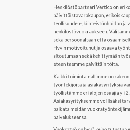
Henkilöstöpartneri Vertico on eriko
päivittäistavarakaupan, erikoiskaup
teollisuuden-, kiinteistönhoidon ja
henkilöstövuokraukseen. Välitämm
sekä persoonaltaan että osaamisel
Hyvin motivoitunut ja osaava työnt
sitoutumaan sekä kehittymään työ
eteen teemme päivittäin töitä.
Kaikki toimintamallimme on rakenne
työntekijöitä ja asiakasyrityksiä va
työllistämme eri alojen osaajia yli 2
Asiakasyrityksemme voi lisäksi tar
palkata meidän vuokratyöntekijä
palvelukseensa.
Vuokratyö on hyvä keino tutustua eri