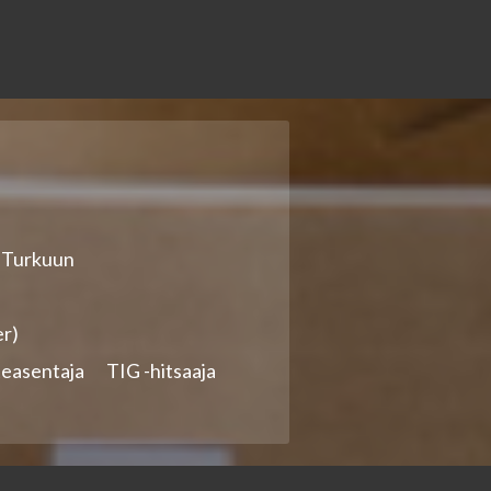
ä Turkuun
er)
teasentaja
TIG -hitsaaja