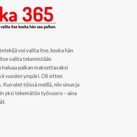
ntekijä voi valita itse, koska hän
 itse valita tekemistään
än haluaa palkan maksettavaksi
vä vuoden ympäri. Oli sitten
 Kun olet töissä meillä, niin sinun ja
ain yksi tekemätön työvuoro – aina
ät.