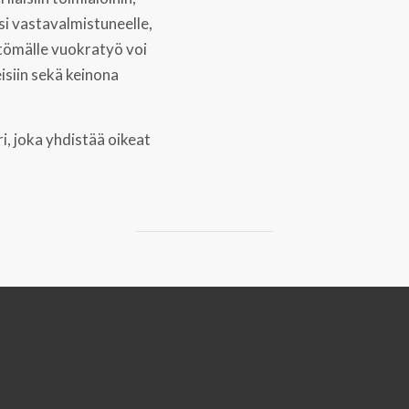
ksi vastavalmistuneelle,
öttömälle vuokratyö voi
isiin sekä keinona
, joka yhdistää oikeat