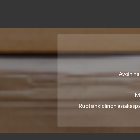
Avoin h
My
Ruotsinkielinen asiakaspa