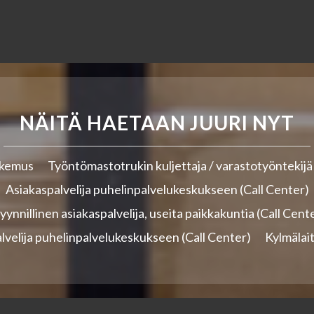
NÄITÄ HAETAAN JUURI NYT
akemus
Työntömastotrukin kuljettaja / varastotyöntekij
Asiakaspalvelija puhelinpalvelukeskukseen (Call Center)
ynnillinen asiakaspalvelija, useita paikkakuntia (Call Cent
lvelija puhelinpalvelukeskukseen (Call Center)
Kylmälai