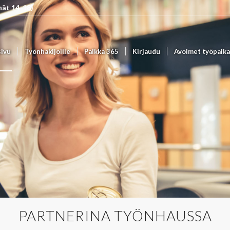
yhät 14-18)
sivu
Työnhakijoille
Palkka 365
Kirjaudu
Avoimet työpaika
PARTNERINA TYÖNHAUSSA