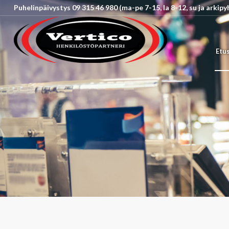
Puhelinpäivystys 09 315 46 980 (ma-pe 7-15, la 8-12, su ja arkip
Etu