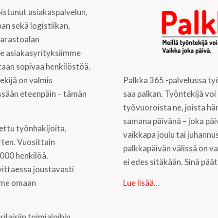
istunut asiakaspalvelun,
an sekä logistiikan,
 varastoalan
e asiakasyrityksiimme
taan sopivaa henkilöstöä.
Palkka 365 -palvelussa työ
ekijä on valmis
saa palkan. Työntekijä voi
ssään eteenpäin – tämän
työvuoroista ne, joista h
samana päivänä – joka päi
ttu työnhakijoita,
vaikkapa joulu tai juhannus.
rten. Vuosittain
palkkapäivän välissä on v
.000 henkilöä.
ei edes sitäkään. Sinä päät
vittaessa joustavasti
Lue lisää…
mme omaan
laisiin toimialoihin,